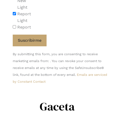
New
Light
Report
Light
Report
Constant
By submitting this form, you are consenting to receive
Contact
marketing emails from: . You can revoke your consent to
Use.
receive emails at any time by using the SafeUnsubscribe®
Please
link, found at the bottom of every email.
Emails are serviced
leave
by Constant Contact
this
field
blank.
Gaceta