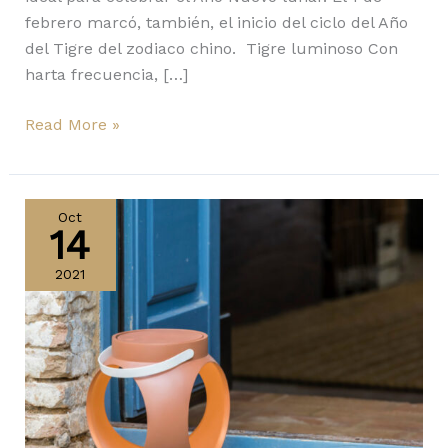
febrero marcó, también, el inicio del ciclo del Año
del Tigre del zodiaco chino. Tigre luminoso Con
harta frecuencia, […]
Read More »
Candela,
Confetti
Oct
14
y
Leaf
2021
de
Faro,
diseño
con
valores