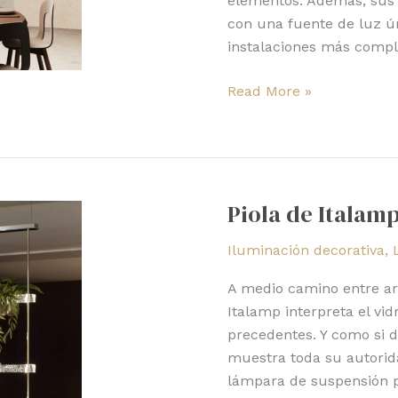
elementos. Además, sus 
con una fuente de luz ún
instalaciones más comple
Read More »
Piola
de
Piola de Italam
Italamp:
refinado
Iluminación decorativa
,
telón
luminoso
A medio camino entre art
Italamp interpreta el vid
precedentes. Y como si d
muestra toda su autorid
lámpara de suspensión p