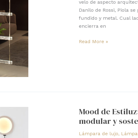
velo de aspecto arquitec
Danilo de Rossi, Piola s
fundido y metal. Cual la
encierra en
Read More »
Mood
de
Mood de Estiluz:
Estiluz:
modular y soste
iluminación
flexible,
Lámpara de lujo
,
Lámpar
modular