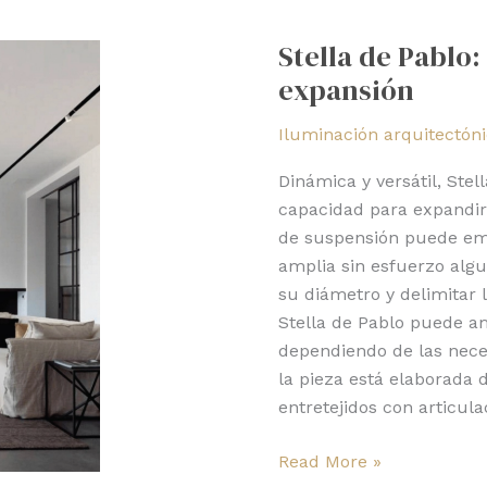
Stella
de
Stella de Pablo:
Pablo:
expansión
dinámica
luz
Iluminación arquitectón
en
expansión
Dinámica y versátil, Stel
capacidad para expandir
de suspensión puede emi
amplia sin esfuerzo algu
su diámetro y delimitar 
Stella de Pablo puede a
dependiendo de las neces
la pieza está elaborada
entretejidos con articula
Read More »