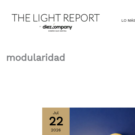
Ir
al
contenido
LO MÁS
modularidad
Jul
22
2026