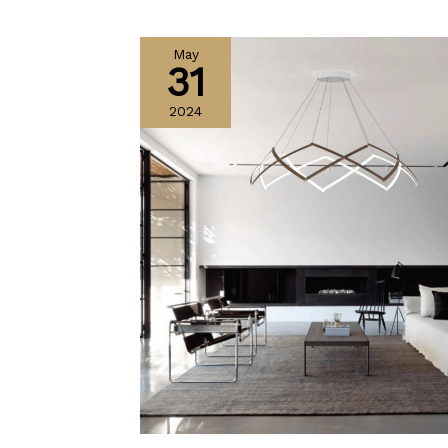
May
31
2024