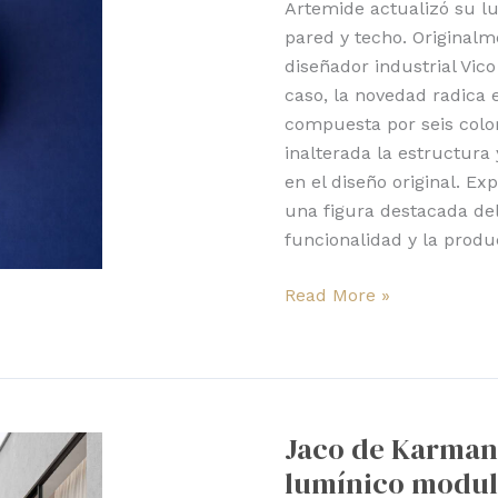
Artemide actualizó su lu
pared y techo. Originalm
diseñador industrial Vico
caso, la novedad radica 
compuesta por seis col
inalterada la estructura 
en el diseño original. Ex
una figura destacada del 
funcionalidad y la produ
Read More »
Jaco
de
Jaco de Karman,
Karman,
lumínico modul
versátil