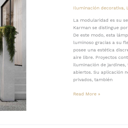
sistema
Iluminación decorativa
,
lumínico
modular
La modularidad es su sell
para
Karman se distingue por 
exterior
De este modo, esta lámpa
luminoso gracias a su fl
posee una estética discr
aire libre. Proyectos co
iluminación de jardines, 
abiertos. Su aplicación n
privados, también
Read More »