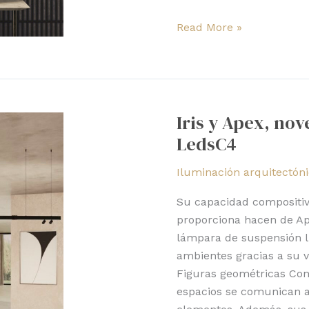
Read More »
Iris
y
Iris y Apex, no
Apex,
LedsC4
novedades
de
Iluminación arquitectón
suspensión
de
Su capacidad compositiva
LedsC4
proporciona hacen de Ape
lámpara de suspensión l
ambientes gracias a su v
Figuras geométricas Con
espacios se comunican a