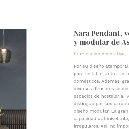
Nara
Pendant,
Nara Pendant, v
versátil
y modular de A
lámpara
colgante
Iluminación decorativa
,
y
modular
Por su diseño atemporal,
de
para instalar junto a lo
Astro
domésticos. Además, grac
diversos difusores se 
espacios de hostelería. 
distingue por sus caract
diseño modular. La gran 
capacidad autonivelante,
irregulares. Así, no impo