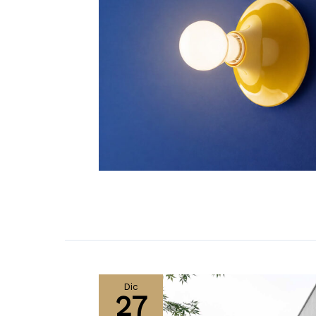
Dic
27