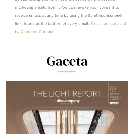
Contact
marketing emails from: . You can revoke your consent to
Use.
receive emails at any time by using the SafeUnsubscribe®
Please
link, found at the bottom of every email.
Emails are serviced
leave
by Constant Contact
this
field
blank.
Gaceta