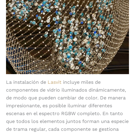
La instalación de
Lasvit
incluye miles de
componentes de vidrio iluminados dinámicamente,
de modo que pueden cambiar de color. De manera
impresionante, es posible iluminar diferentes
escenas en el espectro RGBW completo. En tanto
que todos los elementos juntos forman una especie
de trama regular, cada componente se gestiona