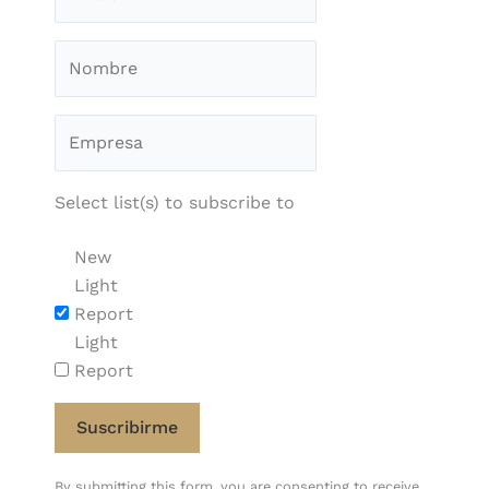
Select list(s) to subscribe to
New
Light
Report
Light
Report
Constant
By submitting this form, you are consenting to receive