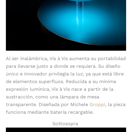
Al ser inalámbrica, Vis á Vis aumenta su portabilidad
para llevarse justo a donde se requiera. Su diseño
único e innovador privilegia la luz, ya que está libre
de elementos superfluos. Reducida a su mínima
expresión lumínica, Vis à Vis nace a partir de la
sustracción, como una lámpara de mesa
transparente. Diseñada por Michele
Groppi
, la pieza
funciona mediante batería recargable.
Sottosopra