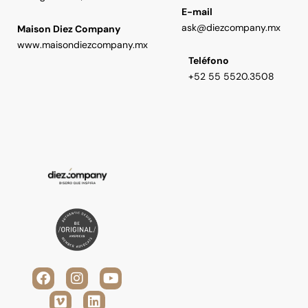
E-mail
ask@diezcompany.mx
Maison Diez Company
www.maisondiezcompany.mx
Teléfono
+52 55 5520.3508
F
V
I
L
Y
a
i
n
i
o
c
m
s
n
u