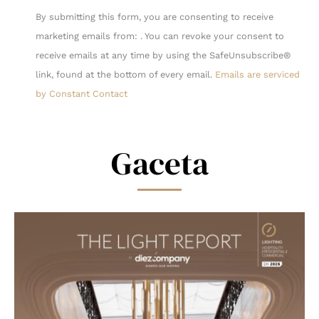
Constant
By submitting this form, you are consenting to receive
Contact
marketing emails from: . You can revoke your consent to
Use.
receive emails at any time by using the SafeUnsubscribe®
Please
link, found at the bottom of every email.
Emails are serviced
leave
by Constant Contact
this
field
blank.
Gaceta