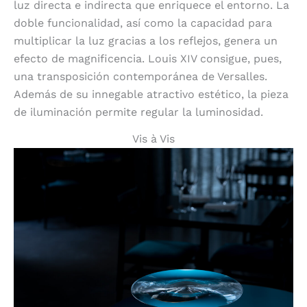
luz directa e indirecta que enriquece el entorno. La
doble funcionalidad, así como la capacidad para
multiplicar la luz gracias a los reflejos, genera un
efecto de magnificencia. Louis XIV consigue, pues,
una transposición contemporánea de Versalles.
Además de su innegable atractivo estético, la pieza
de iluminación permite regular la luminosidad.
Vis à Vis