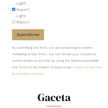
Light
Report
Light
Report
Constant
By submitting this form, you are consenting to receive
Contact
marketing emails from: . You can revoke your consent to
Use.
receive emails at any time by using the SafeUnsubscribe®
Please
link, found at the bottom of every email.
Emails are serviced
leave
by Constant Contact
this
field
blank.
Gaceta