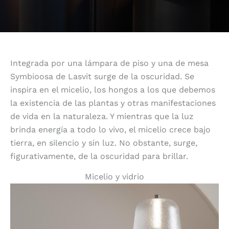
Integrada por una lámpara de piso y una de mesa
Symbioosa de Lasvit surge de la oscuridad. Se
inspira en el micelio, los hongos a los que debemos
la existencia de las plantas y otras manifestaciones
de vida en la naturaleza. Y mientras que la luz
brinda energía a todo lo vivo, el micelio crece bajo
tierra, en silencio y sin luz. No obstante, surge,
figurativamente, de la oscuridad para brillar.
Micelio y vidrio