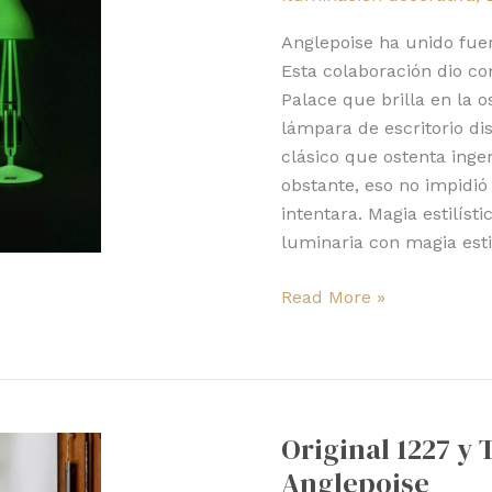
brilla
en
Anglepoise ha unido fue
la
Esta colaboración dio co
oscuridad
Palace que brilla en la o
lámpara de escritorio di
clásico que ostenta ingen
obstante, eso no impidió
intentara. Magia estilíst
luminaria con magia estil
Read More »
Original
1227
Original 1227 y
y
Anglepoise
Type