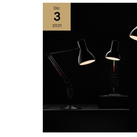
Dic
3
2021