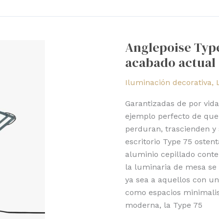
Anglepoise
Type
Anglepoise Type
75:
acabado actual
diseño
vintage,
Iluminación decorativa
,
acabado
actual
Garantizadas de por vida
ejemplo perfecto de que 
perduran, trascienden y
escritorio Type 75 osten
aluminio cepillado cont
la luminaria de mesa se 
ya sea a aquellos con u
como espacios minimalis
moderna, la Type 75