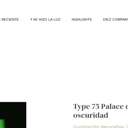
 RECIENTE
Y SE HIZO LA LUZ
HIGHLIGHTS
DIEZ COMPAN
Type
75
Type 75 Palace d
Palace
oscuridad
de
Anglepoise
Iluminación decorativa
,