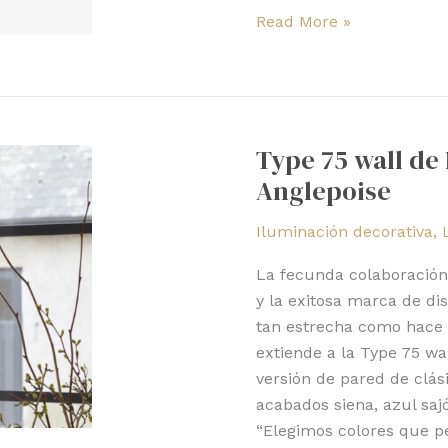
Read More »
Type
75
Type 75 wall de
wall
Anglepoise
de
Margaret
Iluminación decorativa
,
Howell
+
La fecunda colaboración
Anglepoise
y la exitosa marca de di
tan estrecha como hace 2
extiende a la Type 75 wa
versión de pared de clás
acabados siena, azul saj
“Elegimos colores que 