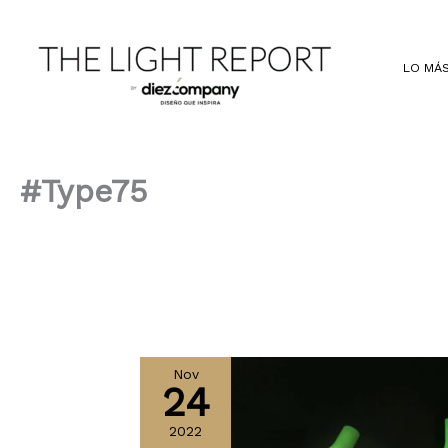
Ir
al
contenido
LO MÁS
#Type75
Nov
24
2022