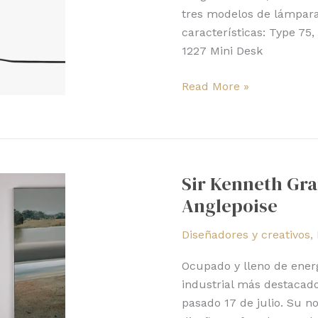
tres modelos de lámpar
características: Type 75,
1227 Mini Desk
Read More »
Sir
Kenneth
Sir Kenneth Gra
Grange:
Anglepoise
la
leyenda
Diseñadores y creativos
,
viva
de
Ocupado y lleno de energ
Anglepoise
industrial más destacado
pasado 17 de julio. Su n