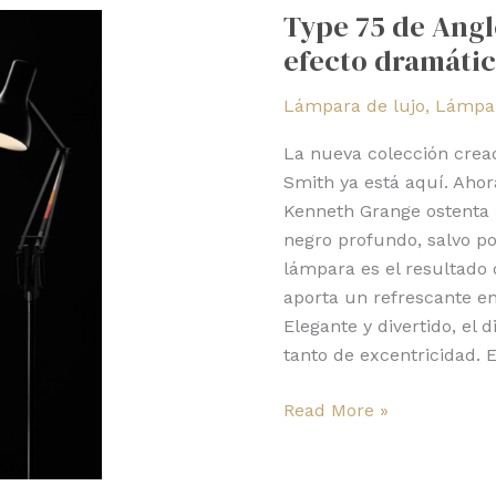
Type 75 de Angl
de
efecto dramáti
Anglepoise
y
Lámpara de lujo
,
Lámpar
Paul
Smith:
La nueva colección crea
efecto
Smith ya está aquí. Ahor
dramático
Kenneth Grange ostenta 
negro profundo, salvo po
lámpara es el resultado 
aporta un refrescante en
Elegante y divertido, el 
tanto de excentricidad.
Read More »