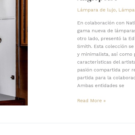
75,
Lámpara de lujo
,
Lámpar
gamas
nuevas
En colaboración con Nati
de
gama nueva de lámparas: 
Anglepoise
otro lado, presentó la E
Smith. Esta colección se
y minimalista, así como 
características del artis
pasión compartida por re
partida para la colabora
Ambas entidades se
Read More »
Type
75