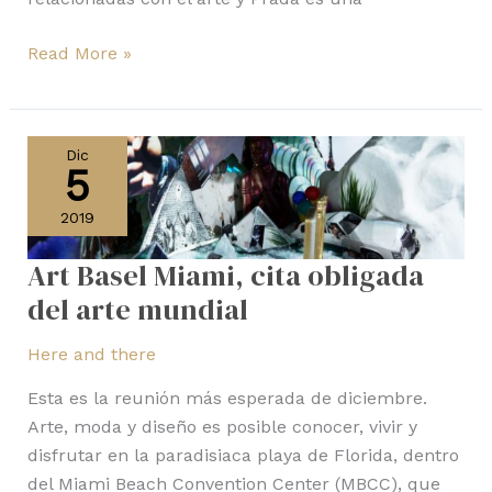
Read More »
Art
Basel
Dic
5
Miami,
cita
2019
obligada
del
Art Basel Miami, cita obligada
arte
del arte mundial
mundial
Here and there
Esta es la reunión más esperada de diciembre.
Arte, moda y diseño es posible conocer, vivir y
disfrutar en la paradisiaca playa de Florida, dentro
del Miami Beach Convention Center (MBCC), que