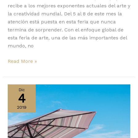
recibe a los mejores exponentes actuales del arte y
la creatividad mundial. Del 5 al 8 de este mes la
atención está puesta en esta feria que nunca
termina de sorprender. Con el enfoque global de
esta feria de arte, una de las más importantes del
mundo, no
Read More »
UNTITLED,
ART
Dic
4
MIAMI
BEACH:
2019
interesante
y
alternativa