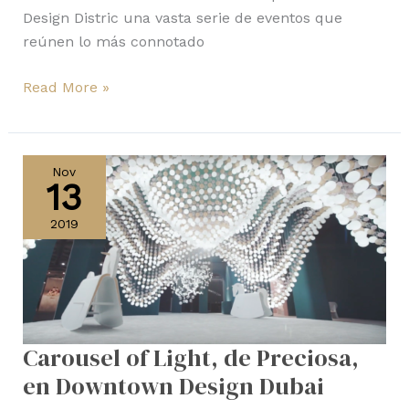
Design Distric una vasta serie de eventos que
reúnen lo más connotado
Read More »
Carousel
of
Nov
13
Light,
de
2019
Preciosa,
en
Downtown
Design
Dubai
Carousel of Light, de Preciosa,
en Downtown Design Dubai