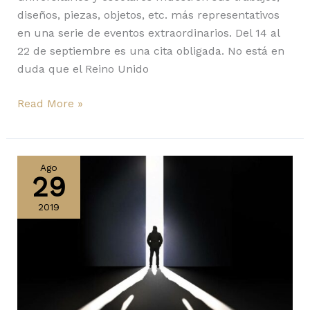
diseños, piezas, objetos, etc. más representativos
en una serie de eventos extraordinarios. Del 14 al
22 de septiembre es una cita obligada. No está en
duda que el Reino Unido
Read More »
AVALANCHE
BY
Ago
29
MATTHEW
McCORMICK
2019
STUDIO,
EN
EL
LONDON
DESIGN
FESTIVAL