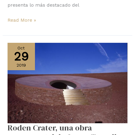
presenta lo más destacado del
Read More »
Roden
Crater,
Oct
29
una
obra
2019
monumental
de
James
Turrell
Roden Crater, una obra