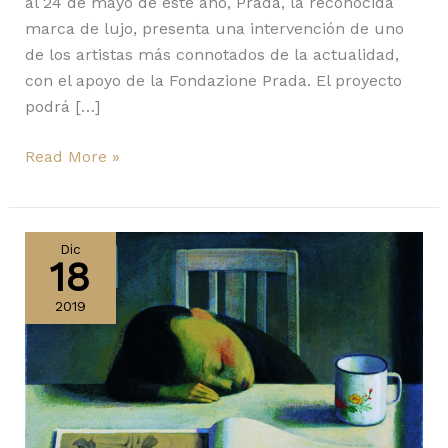
al 24 de mayo de este año, Prada, la reconocida
marca de lujo, presenta una intervención de uno
de los artistas más connotados de la actualidad,
con el apoyo de la Fondazione Prada. El proyecto
podrá […]
Read More »
Fondazione
Prada
Dic
18
presenta
Storytelling,
2019
de
Liu
Ye