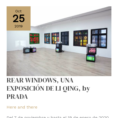
REAR
WINDOWS,
Oct
25
UNA
EXPOSICIÓN
2019
DE
LI
QING,
by
PRADA
REAR WINDOWS, UNA
EXPOSICIÓN DE LI QING, by
PRADA
Here and there
Del 7 de noviembre y hasta el 19 de enero de 2020,