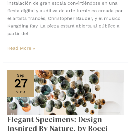
instalación de gran escala convirtiéndose en una
fiesta digital y auditiva de arte lumínico creada por
el artista francés, Christopher Bauder, y el músico
Kangding Ray. La pieza estará abierta al público a
partir del
Read More »
Elegant
Specimens:
Sep
27
Design
Inspired
2019
By
Nature,
by
Elegant Specimens: Design
Bocci
Inspired By Nature, by Bocci