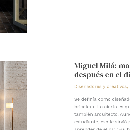
Miguel
Milá:
Miguel Milá: ma
marcó
después en el d
un
antes
Diseñadores y creativos
,
y
un
Se definía como diseñador
después
bricoleur. Lo cierto es 
en
también arquitecto. Aun
el
estudiante, eso le sirvi
diseño
aprender de ellos: “Fui 