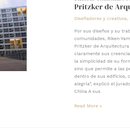
Pritzker de Arq
el
Premio
Diseñadores y creativos
,
Pritzker
de
Por sus diseños y su tra
Arquitectura
comunidades, Riken Yam
2024
Pritzker de Arquitectura
claramente sus creencia
la simplicidad de su for
sino que permite a las p
dentro de sus edificios, 
alegría”, explicó el jur
China A sus
Read More »