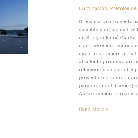
Pritzker
Iluminación
,
Premios de
de
Arquitectura
Gracias a una trayector
en
sensible y emocional, el
el
de Smiljan Radić Clarke
Castillo
este merecido reconocim
de
experimentación formal y
Chapultepec
al selecto grupo de arqu
relación física con el e
proyecta luz sobre la ar
panorama del diseño glo
Aproximación humanista 
Read More »
Costanza