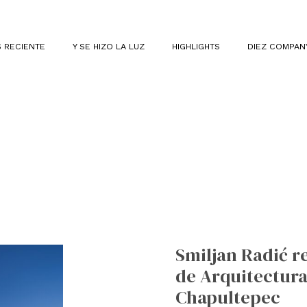
 RECIENTE
Y SE HIZO LA LUZ
HIGHLIGHTS
DIEZ COMPAN
Smiljan
Radić
Smiljan Radić r
recibió
de Arquitectura 
el
Premio
Chapultepec