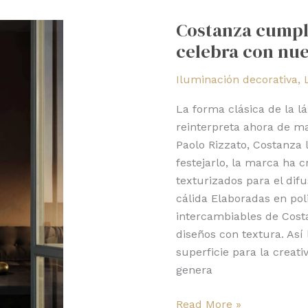
cumple
Costanza cumpl
40
celebra con nu
años
y
Iluminación decorativa
,
Luceplan
celebra
La forma clásica de la 
con
reinterpreta ahora de 
nuevos
Paolo Rizzato, Costanza l
acabados
festejarlo, la marca ha 
texturizados para el difu
cálida Elaboradas en pol
intercambiables de Cost
diseños con textura. Así 
superficie para la creati
genera
Read More »