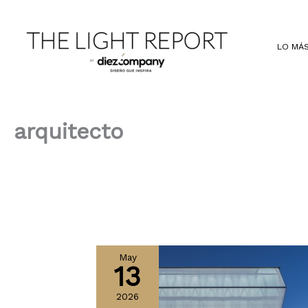
Ir
al
contenido
LO MÁS
arquitecto
May
13
2026