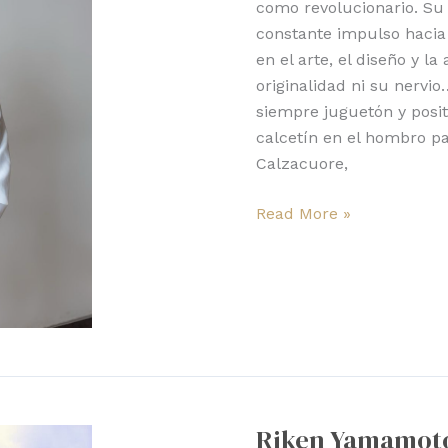
como revolucionario. Su 
constante impulso hacia 
en el arte, el diseño y l
originalidad ni su nervi
siempre juguetón y posi
calcetín en el hombro pa
Calzacuore,
Read More »
Riken
Yamamoto
Riken Yamamoto
recibe