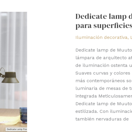
Dedicate
lamp
Dedicate lamp 
de
para superficies
Muuto:
luz
Iluminación decorativa
,
dedicada
para
Dedicate lamp de Muuto 
superficies
lámpara de arquitecto at
de
de iluminación ostenta u
trabajo
Suaves curvas y colores
más contemporáneos son l
luminaria de mesas de tr
integrada Meticulosame
Dedicate lamp de Muuto 
estilizada. Con iluminaci
también nervaduras de