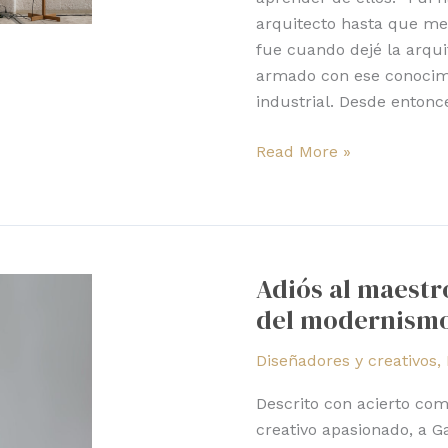
español
arquitecto hasta que me
fue cuando dejé la arqui
armado con ese conocimi
industrial. Desde entonc
Read More »
Adiós
al
Adiós al maestr
maestro
del modernismo
Gaetano
Pesce,
Diseñadores y creativos
,
pionero
del
Descrito con acierto com
modernismo
creativo apasionado, a G
radical